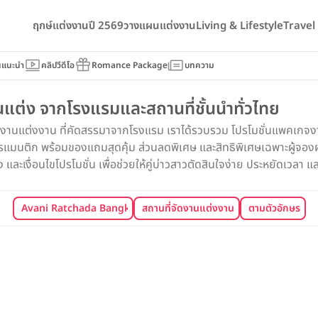
ฤกษ์แต่งงานปี 2569
วางแผนแต่งงาน
Living & Lifestyle
Trave
นแนะนำ
คลิปวีดีโอ
Romance Package
บทความ
ต่ง จากโรงแรมและสถานที่ชั้นนำทั่วไทย
จงานแต่งงาน ที่คัดสรรมาจากโรงแรม เราได้รวบรวม โปรโมชั่นแพคเกจงาน
นติก พร้อมของแถมสุดคุ้ม ส่วนลดพิเศษ และสิทธิพิเศษเฉพาะผู้จองผ่า
ละเงื่อนไขโปรโมชั่น เพื่อช่วยให้คู่บ่าวสาวตัดสินใจง่าย ประหยัดเวลา และไ
Avani Ratchada Bangkok Hotel (โรงแรมอวานี รัชดา กรุงเทพฯ)
สถานที่จัดงานแต่งงาน
ตามตัวอักษร