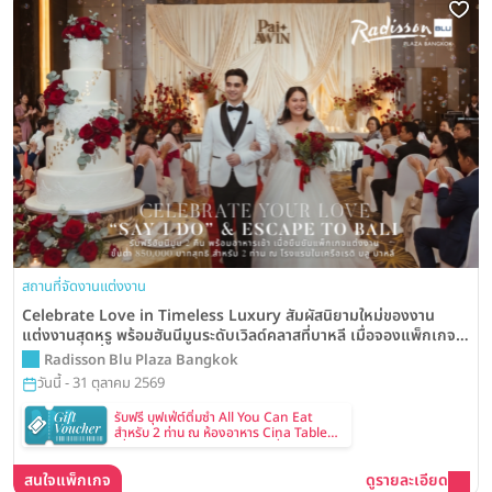
สถานที่จัดงานแต่งงาน
Celebrate Love in Timeless Luxury สัมผัสนิยามใหม่ของงาน
แต่งงานสุดหรู พร้อมฮันนีมูนระดับเวิลด์คลาสที่บาหลี เมื่อจองแพ็กเกจ
แต่งงานขั้นต่ำเพียง 850,000 บาท จากโรงแรม Radisson Blu Plaza
Radisson Blu Plaza Bangkok
Bangkok
วันนี้ - 31 ตุลาคม 2569
รับฟรี บุฟเฟ่ต์ติ่มซำ All You Can Eat
สำหรับ 2 ท่าน ณ ห้องอาหาร Cina Table
เมื่อทำนัดหมายและเข้าชมสถานที่จัดงาน
แต่งงาน
สนใจแพ็กเกจ
ดูรายละเอียด