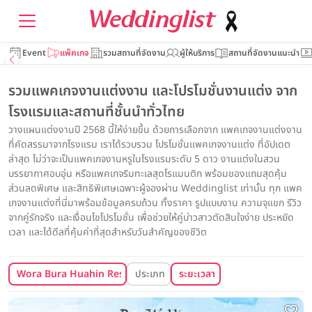
Event
แพ็คเกจ
รวมสถานที่จัดงาน
ผู้ให้บริการ
สถานที่จัดงานแนะนำ
รวมแพคเกจงานแต่งงาน และโปรโมชั่นงานแต่ง จาก
โรงแรมและสถานที่ชั้นนำทั่วไทย
วางแผนแต่งงานปี 2568 นี้ให้ง่ายขึ้น ด้วยการเลือกจาก แพคเกจงานแต่งงาน
ที่คัดสรรมาจากโรงแรม เราได้รวบรวม โปรโมชั่นแพคเกจงานแต่ง ที่อัปเดต
ล่าสุด ไม่ว่าจะเป็นแพคเกจงานหรูในโรงแรมระดับ 5 ดาว งานแต่งในสวน
บรรยากาศอบอุ่น หรือแพคเกจริมทะเลสุดโรแมนติก พร้อมของแถมสุดคุ้ม
ส่วนลดพิเศษ และสิทธิพิเศษเฉพาะผู้จองผ่าน Weddinglist เท่านั้น ทุก แพค
เกจงานแต่งที่นี่มาพร้อมข้อมูลครบถ้วน ทั้งราคา รูปแบบงาน ความจุแขก รีวิว
จากคู่รักจริง และเงื่อนไขโปรโมชั่น เพื่อช่วยให้คู่บ่าวสาวตัดสินใจง่าย ประหยัด
เวลา และได้ดีลที่คุ้มค่าที่สุดสำหรับวันสำคัญของชีวิต
Wora Bura Huahin Resort & Spa (วรบุระ หัวหิน รีสอร์ท แอนด์ สปา)
ประเภท
ระยะเวลา