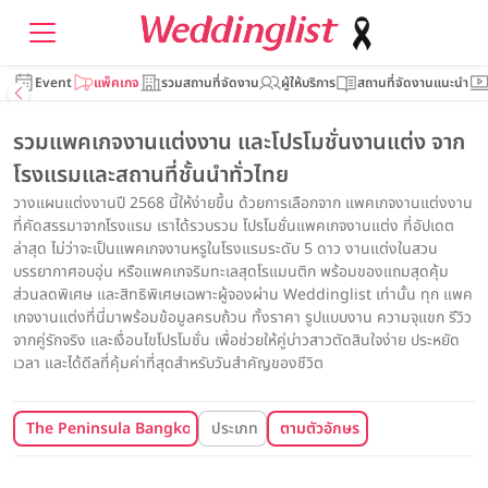
Event
แพ็คเกจ
รวมสถานที่จัดงาน
ผู้ให้บริการ
สถานที่จัดงานแนะนำ
รวมแพคเกจงานแต่งงาน และโปรโมชั่นงานแต่ง จาก
โรงแรมและสถานที่ชั้นนำทั่วไทย
วางแผนแต่งงานปี 2568 นี้ให้ง่ายขึ้น ด้วยการเลือกจาก แพคเกจงานแต่งงาน
ที่คัดสรรมาจากโรงแรม เราได้รวบรวม โปรโมชั่นแพคเกจงานแต่ง ที่อัปเดต
ล่าสุด ไม่ว่าจะเป็นแพคเกจงานหรูในโรงแรมระดับ 5 ดาว งานแต่งในสวน
บรรยากาศอบอุ่น หรือแพคเกจริมทะเลสุดโรแมนติก พร้อมของแถมสุดคุ้ม
ส่วนลดพิเศษ และสิทธิพิเศษเฉพาะผู้จองผ่าน Weddinglist เท่านั้น ทุก แพค
เกจงานแต่งที่นี่มาพร้อมข้อมูลครบถ้วน ทั้งราคา รูปแบบงาน ความจุแขก รีวิว
จากคู่รักจริง และเงื่อนไขโปรโมชั่น เพื่อช่วยให้คู่บ่าวสาวตัดสินใจง่าย ประหยัด
เวลา และได้ดีลที่คุ้มค่าที่สุดสำหรับวันสำคัญของชีวิต
The Peninsula Bangkok
ประเภท
ตามตัวอักษร