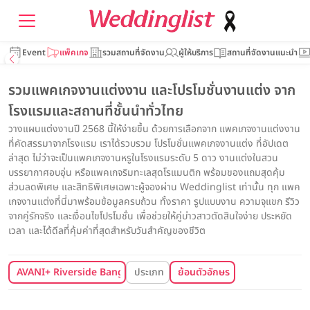
Event
แพ็คเกจ
รวมสถานที่จัดงาน
ผู้ให้บริการ
สถานที่จัดงานแนะนำ
รวมแพคเกจงานแต่งงาน และโปรโมชั่นงานแต่ง จาก
โรงแรมและสถานที่ชั้นนำทั่วไทย
วางแผนแต่งงานปี 2568 นี้ให้ง่ายขึ้น ด้วยการเลือกจาก แพคเกจงานแต่งงาน
ที่คัดสรรมาจากโรงแรม เราได้รวบรวม โปรโมชั่นแพคเกจงานแต่ง ที่อัปเดต
ล่าสุด ไม่ว่าจะเป็นแพคเกจงานหรูในโรงแรมระดับ 5 ดาว งานแต่งในสวน
บรรยากาศอบอุ่น หรือแพคเกจริมทะเลสุดโรแมนติก พร้อมของแถมสุดคุ้ม
ส่วนลดพิเศษ และสิทธิพิเศษเฉพาะผู้จองผ่าน Weddinglist เท่านั้น ทุก แพค
เกจงานแต่งที่นี่มาพร้อมข้อมูลครบถ้วน ทั้งราคา รูปแบบงาน ความจุแขก รีวิว
จากคู่รักจริง และเงื่อนไขโปรโมชั่น เพื่อช่วยให้คู่บ่าวสาวตัดสินใจง่าย ประหยัด
เวลา และได้ดีลที่คุ้มค่าที่สุดสำหรับวันสำคัญของชีวิต
AVANI+ Riverside Bangkok Hotel
ประเภท
ย้อนตัวอักษร