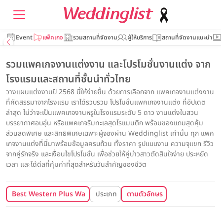
Event
แพ็คเกจ
รวมสถานที่จัดงาน
ผู้ให้บริการ
สถานที่จัดงานแนะนำ
รวมแพคเกจงานแต่งงาน และโปรโมชั่นงานแต่ง จาก
โรงแรมและสถานที่ชั้นนำทั่วไทย
วางแผนแต่งงานปี 2568 นี้ให้ง่ายขึ้น ด้วยการเลือกจาก แพคเกจงานแต่งงาน
ที่คัดสรรมาจากโรงแรม เราได้รวบรวม โปรโมชั่นแพคเกจงานแต่ง ที่อัปเดต
ล่าสุด ไม่ว่าจะเป็นแพคเกจงานหรูในโรงแรมระดับ 5 ดาว งานแต่งในสวน
บรรยากาศอบอุ่น หรือแพคเกจริมทะเลสุดโรแมนติก พร้อมของแถมสุดคุ้ม
ส่วนลดพิเศษ และสิทธิพิเศษเฉพาะผู้จองผ่าน Weddinglist เท่านั้น ทุก แพค
เกจงานแต่งที่นี่มาพร้อมข้อมูลครบถ้วน ทั้งราคา รูปแบบงาน ความจุแขก รีวิว
จากคู่รักจริง และเงื่อนไขโปรโมชั่น เพื่อช่วยให้คู่บ่าวสาวตัดสินใจง่าย ประหยัด
เวลา และได้ดีลที่คุ้มค่าที่สุดสำหรับวันสำคัญของชีวิต
Best Western Plus Wanda Grand Hotel
ประเภท
ตามตัวอักษร