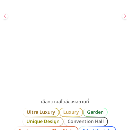
Wedding
Most Popular
สถานที่จัดงานแต่ง
UNIQUE DESIGN
GARDEN
Sailom Sangdad Homey Studio
สอบถามเพิ่มเติมหรือนัดเยี่ยมชมสถานที่ Line: @sailomsang […]
เลียบทางด่วนรามอินทรา / กรุงเทพ
ราคาเริ่มต้น
80,000+ บาท
รองรับแขกสูงสุด
300 คน
คลิกขอแพ็กเกจ
ดูรายละเอียด
เลือกตามสไตล์ของสถานที่
Ultra Luxury
Luxury
Garden
Unique Design
Convention Hall