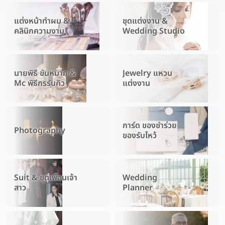
แต่งหน้าทำผม &
ชุดแต่งงาน &
คลินิกความงาม
Wedding Studio
นายพิธี ขันหมาก &
Jewelry แหวน
Mc พิธีกรรันคิว
แต่งงาน
การ์ด ของชำร่วย
Photography
ของรับไหว้
Suit & ชุดเพื่อนเจ้า
Wedding
สาว
Planner