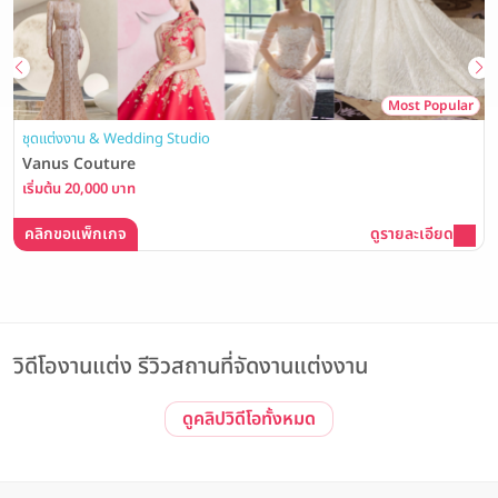
Most Popular
ชุดแต่งงาน & Wedding Studio
Vanus Couture
เริ่มต้น 20,000 บาท
คลิกขอแพ็กเกจ
ดูรายละเอียด
วิดีโองานแต่ง รีวิวสถานที่จัดงานแต่งงาน
ดูคลิปวิดีโอทั้งหมด
รีวิวโรงแรม Event
Event | ประทับใจไม่รู้จบ! รวมภาพบรรยากาศงาน The Magical of
Love #3 Wedding Open House ณ The Banquet Hall at
Nathong
The Banquet Hall at Nathong