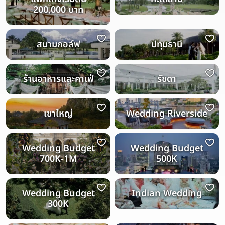
200,000 บาท
สนามกอล์ฟ
ปทุมธานี
ร้านอาหารและคาเฟ่
รัชดา
เขาใหญ่
Wedding Riverside
Wedding Budget
Wedding Budget
700K-1M
500K
Wedding Budget
Indian Wedding
300K