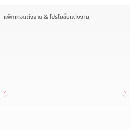
แพ็กเกจแต่งงาน & โปรโมชั่นแต่งงาน
สถานที่จัดงานแต่งงาน
Hot Deal
Endless Love Wedding Package แพ็กเกจจัดงานแต่งงานที่เต็มไป
ด้วยความพิเศษ เพียง 171,000 บาท จาก โรงแรม คราวน์ พลาซ่า
กรุงเทพฯ ลุมพินี พาร์ค
Crowne Plaza Bangkok Lumpini Park