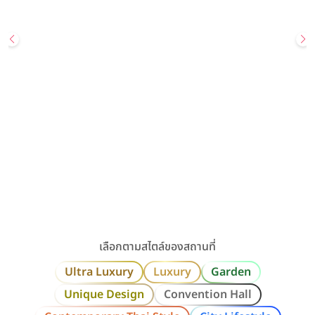
Wedding
Most Popular
สถานที่จัดงานแต่ง
UNIQUE DESIGN
GARDEN
Sailom Sangdad Homey Studio
สอบถามเพิ่มเติมหรือนัดเยี่ยมชมสถานที่ Line: @sailomsang […]
เลียบทางด่วนรามอินทรา / กรุงเทพ
ราคาเริ่มต้น
80,000+ บาท
รองรับแขกสูงสุด
300 คน
คลิกขอแพ็กเกจ
ดูรายละเอียด
เลือกตามสไตล์ของสถานที่
Ultra Luxury
Luxury
Garden
Unique Design
Convention Hall