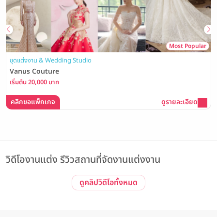
Most Popular
ชุดแต่งงาน & Wedding Studio
Vanus Couture
เริ่มต้น 20,000 บาท
คลิกขอแพ็กเกจ
ดูรายละเอียด
วิดีโองานแต่ง รีวิวสถานที่จัดงานแต่งงาน
ดูคลิปวิดีโอทั้งหมด
รีวิวโรงแรม Event
Event | ประทับใจไม่รู้จบ! รวมภาพบรรยากาศงาน The Magical of
Love #3 Wedding Open House ณ The Banquet Hall at
Nathong
The Banquet Hall at Nathong