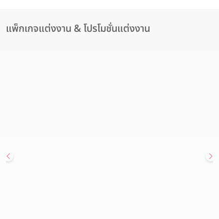
แพ็กเกจแต่งงาน & โปรโมชั่นแต่งงาน
สถานที่จัดงานแต่งงาน
Hot Deal
Endless Love Wedding Package แพ็กเกจจัดงานแต่งงานที่เต็มไป
ด้วยความพิเศษ เพียง 171,000 บาท จาก โรงแรม คราวน์ พลาซ่า
กรุงเทพฯ ลุมพินี พาร์ค
Crowne Plaza Bangkok Lumpini Park