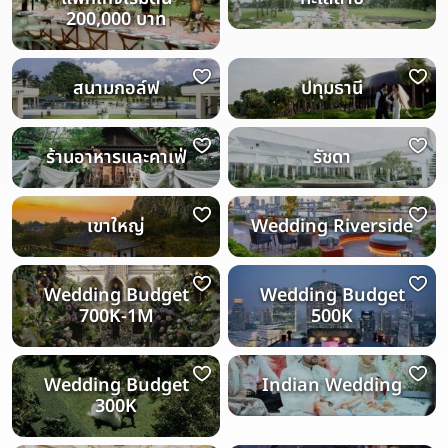
200,000 บาท
สนามกอล์ฟ
ปทุมธานี
ร้านอาหารและคาเฟ่
รัชดา
เขาใหญ่
Wedding Riverside
Wedding Budget
Wedding Budget
700K-1M
500K
Wedding Budget
Indian Wedding
300K