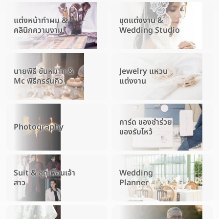
แต่งหน้าทำผม &
ชุดแต่งงาน &
คลินิกความงาม
Wedding Studio
นายพิธี ขันหมาก &
Jewelry แหวน
Mc พิธีกรรันคิว
แต่งงาน
การ์ด ของชำร่วย
Photography
ของรับไหว้
Suit & ชุดเพื่อนเจ้า
Wedding
สาว
Planner