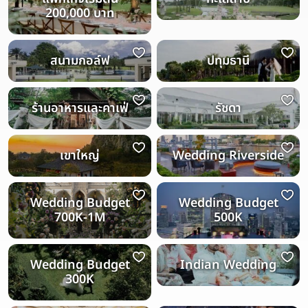
200,000 บาท
สนามกอล์ฟ
ปทุมธานี
ร้านอาหารและคาเฟ่
รัชดา
เขาใหญ่
Wedding Riverside
Wedding Budget
Wedding Budget
700K-1M
500K
Wedding Budget
Indian Wedding
300K