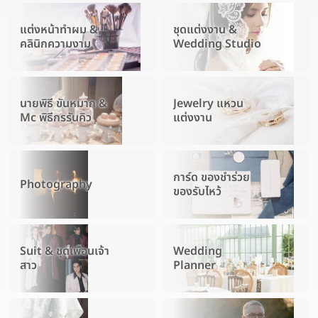
แต่งหน้าทำผม &
ชุดแต่งงาน &
คลินิกความงาม
Wedding Studio
นายพิธี ขันหมาก &
Jewelry แหวน
Mc พิธีกรรันคิว
แต่งงาน
การ์ด ของชำร่วย
Photography
ของรับไหว้
Suit & ชุดเพื่อนเจ้า
Wedding
สาว
Planner