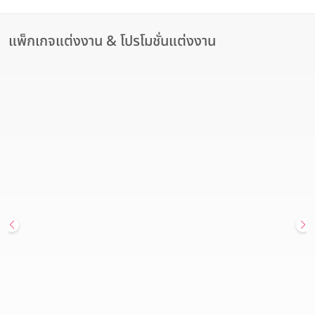
แพ็กเกจแต่งงาน & โปรโมชั่นแต่งงาน
สถานที่จัดงานแต่งงาน
Hot Deal
Endless Love Wedding Package แพ็กเกจจัดงานแต่งงานที่เต็มไป
ด้วยความพิเศษ เพียง 171,000 บาท จาก โรงแรม คราวน์ พลาซ่า
กรุงเทพฯ ลุมพินี พาร์ค
Crowne Plaza Bangkok Lumpini Park