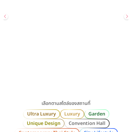
Wedding
Most Popular
สถานที่จัดงานแต่ง
UNIQUE DESIGN
GARDEN
Sailom Sangdad Homey Studio
สอบถามเพิ่มเติมหรือนัดเยี่ยมชมสถานที่ Line: @sailomsang […]
เลียบทางด่วนรามอินทรา / กรุงเทพ
ราคาเริ่มต้น
80,000+ บาท
รองรับแขกสูงสุด
300 คน
คลิกขอแพ็กเกจ
ดูรายละเอียด
เลือกตามสไตล์ของสถานที่
Ultra Luxury
Luxury
Garden
Unique Design
Convention Hall