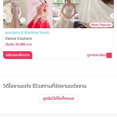
Most Popular
ชุดแต่งงาน & Wedding Studio
Vanus Couture
เริ่มต้น 20,000 บาท
คลิกขอแพ็กเกจ
ดูรายละเอียด
วิดีโองานแต่ง รีวิวสถานที่จัดงานแต่งงาน
ดูคลิปวิดีโอทั้งหมด
รีวิวโรงแรม Event
Event | ประทับใจไม่รู้จบ! รวมภาพบรรยากาศงาน The Magical of
Love #3 Wedding Open House ณ The Banquet Hall at
Nathong
The Banquet Hall at Nathong